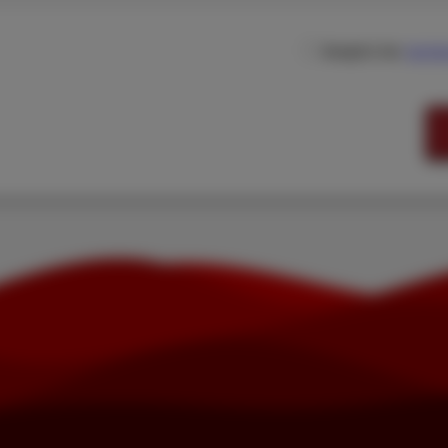
Acepto los
termi