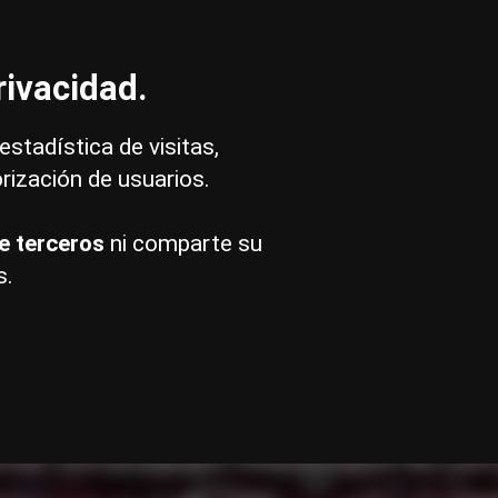
gnificado Números
Parejas
Calculadoras
FA
ivacidad.
estadística de visitas,
orización de usuarios.
e terceros
ni comparte su
s.
rmulario de Conta
ctar con el equipo responsable de Cu