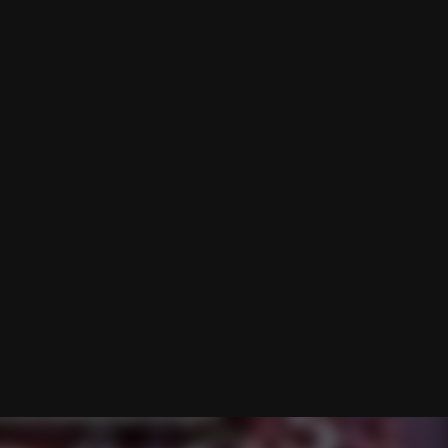
Q
cto
rsosDeNumerología.