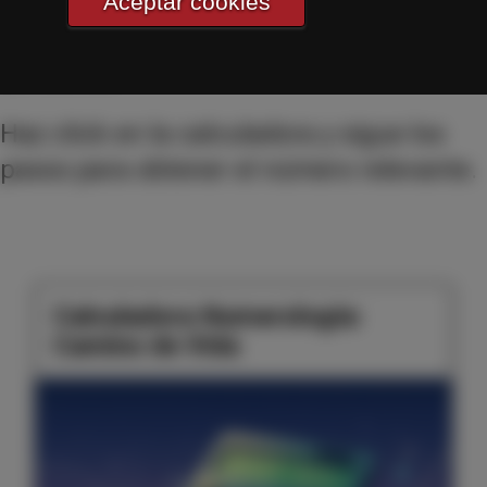
para que explores ese nombre de
Aceptar cookies
negocio o de empresa en el que estás
pensando.
Haz click en la calculadora y sigue los
pasos para obtener el número relevante.
Calculadora Numerología:
Camino de Vida