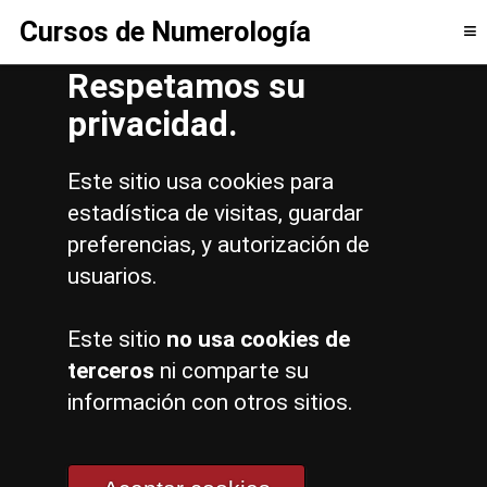
Cursos de Numerología
≡
Respetamos su
privacidad.
Calculadoras Numerología
Este sitio usa cookies para
estadística de visitas, guardar
Varias calculadoras numerológicas gratuitas.
preferencias, y autorización de
usuarios.
Este sitio
no usa cookies de
Te ofrecemos gratuitamente estas
terceros
ni comparte su
calculadoras numerológicas para que
información con otros sitios.
puedas calcular tu camino de Vida,
Natalicio, Compatibilidad de pareja, o