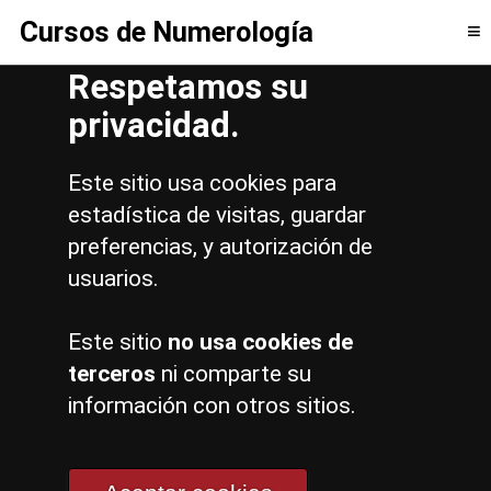
Cursos de Numerología
≡
Respetamos su
privacidad.
Significado del 76
Este sitio usa cookies para
estadística de visitas, guardar
preferencias, y autorización de
usuarios.
Este sitio
no usa cookies de
terceros
ni comparte su
información con otros sitios.